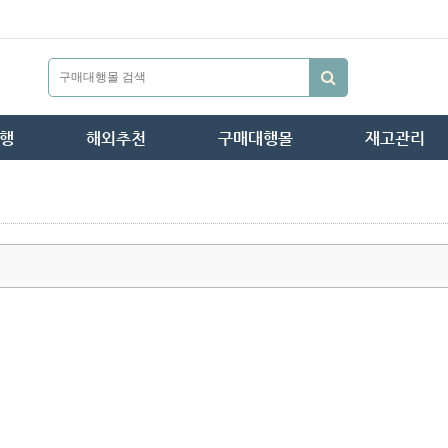
행
해외추천
구매대행몰
재고관리