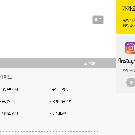
목록
가이드
관및관부가세
수입금지품목
원등급안내
국제배송요율
가서비스안내
수수료안내